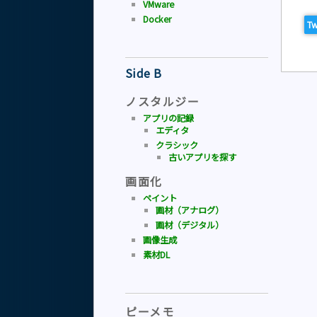
VMware
Docker
Tw
Side B
ノスタルジー
アプリの記録
エディタ
クラシック
古いアプリを探す
画面化
ペイント
画材（アナログ）
画材（デジタル）
画像生成
素材DL
ピーメモ