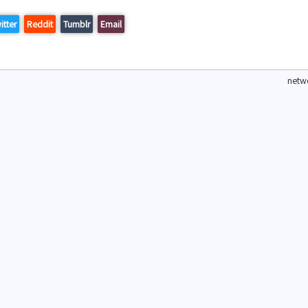
itter
Reddit
Tumblr
Email
netwo