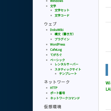
Windows
文字
文字セット
文字コード
ウェブ
DokuWiki
構文（書き方）
プラグイン
WordPress
CafeLog
てがろぐ
ベーシック
レンタルサーバー
スタティックサイト
テンプレート
ネットワーク
Wi
HTTP
L
ポート番号
ネットワークコマンド
仮想環境