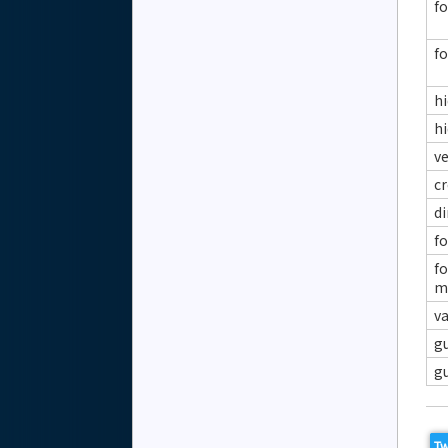
fo
f
hi
hi
ve
c
d
f
fo
m
va
gu
g
Tw