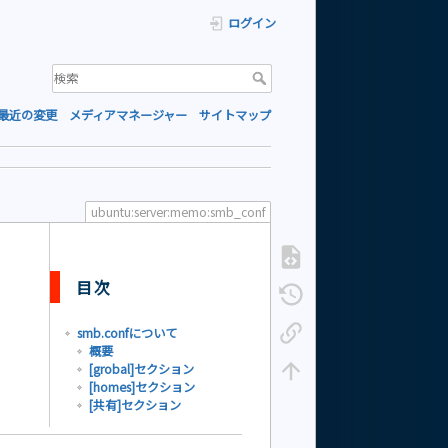
ログイン
最近の変更
メディアマネージャー
サイトマップ
ubuntu:server:memo:smb_conf
目次
smb.confについて
概要
[grobal]セクション
[homes]セクション
[共有]セクション