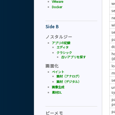
VMware
w
Docker
se
n
w
Side B
se
ノスタルジー
p
アプリの記録
d
エディタ
クラシック
ho
古いアプリを探す
(d
画面化
lo
ペイント
ma
画材（アナログ）
se
画材（デジタル）
u
画像生成
s
素材DL
p
p
p
ピーメモ