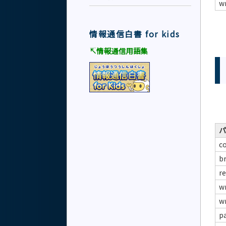
wr
情報通信白書 for kids
↸情報通信用語集
パ
c
b
re
wr
wr
p