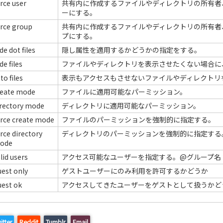
rce user
共有内に作成するファイルやディレクトリの所有者
ーにする。
orce group
共有内に作成するファイルやディレクトリの所有者
プにする。
de dot files
隠し属性を適用するかどうかの指定をする。
de files
ファイルやディレクトリを表示させたくない場合に
to files
表示もアクセスもさせないファイルやディレクトリ
reate mode
ファイルに適用可能なパーミッション。
irectory mode
ディレクトリに適用可能なパーミッション。
orce create mode
ファイルのパーミッションを強制的に指定する。
rce directory
ディレクトリのパーミッションを強制的に指定する
ode
lid users
アクセス可能なユーザーを指定する。@グループ名
est only
ゲストユーザーにのみ利用を許可するかどうか
uest ok
アクセスしてきたユーザーをゲストとして扱うかど
itter
Reddit
Tumblr
Email