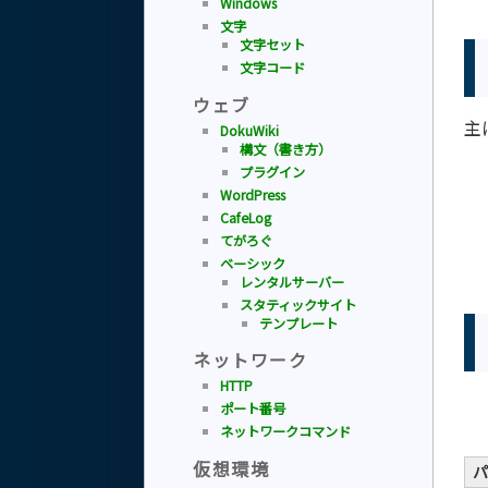
Windows
文字
文字セット
文字コード
ウェブ
主
DokuWiki
構文（書き方）
プラグイン
WordPress
CafeLog
てがろぐ
ベーシック
レンタルサーバー
スタティックサイト
テンプレート
ネットワーク
HTTP
ポート番号
ネットワークコマンド
仮想環境
パ