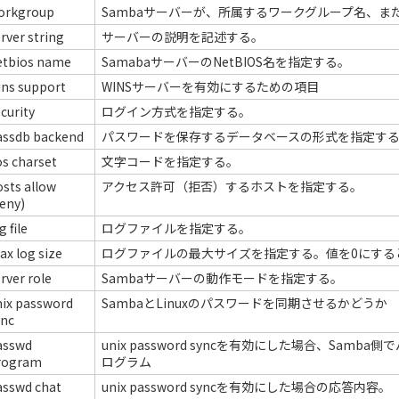
orkgroup
Sambaサーバーが、所属するワークグループ名、ま
rver string
サーバーの説明を記述する。
etbios name
SamabaサーバーのNetBIOS名を指定する。
ins support
WINSサーバーを有効にするための項目
curity
ログイン方式を指定する。
assdb backend
パスワードを保存するデータベースの形式を指定す
os charset
文字コードを指定する。
sts allow
アクセス許可（拒否）するホストを指定する。
eny)
g file
ログファイルを指定する。
x log size
ログファイルの最大サイズを指定する。値を0にする
rver role
Sambaサーバーの動作モードを指定する。
nix password
SambaとLinuxのパスワードを同期させるかどうか
ync
asswd
unix password syncを有効にした場合、Sa
rogram
ログラム
asswd chat
unix password syncを有効にした場合の応答内容。