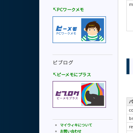
m
↸PCワークメモ
ピブログ
↸ピーメモにプラス
パ
c
b
マイウィキについて
re
お問い合わせ