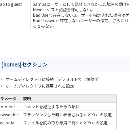
ap to guest
Sambaユーザーとして認証できなかった場合の動作
Never : ゲスト認証を許可しない。
Bad User : 存在しないユーザーを指定された場合
Bad Passwor : 存在しないユーザーの指定、さ
るとみなす。
[homes]セクション
ホームディレクトリに接続（デフォルトでは無効化）
ホームディレクトリに適用される設定
ラメータ
説明
omment
コメントを記述するための項目
rowseable
ブラウジングした時に表示されるかどうかの設定
ad only
ファイルを読み取り専用で開くかどうかの設定