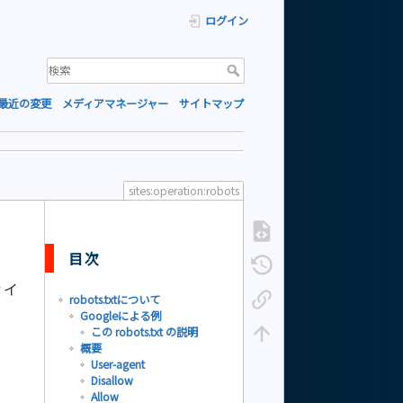
ログイン
最近の変更
メディアマネージャー
サイトマップ
sites:operation:robots
目次
ァイ
robots.txtについて
Googleによる例
この robots.txt の説明
概要
User-agent
Disallow
Allow