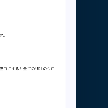
定。
を空白にすると全てのURLのクロ