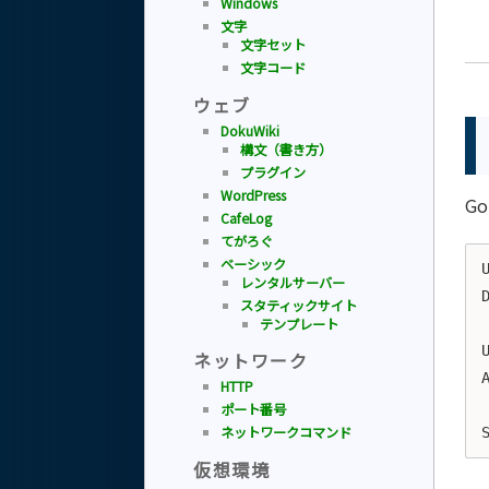
Windows
文字
文字セット
文字コード
ウェブ
DokuWiki
構文（書き方）
プラグイン
WordPress
G
CafeLog
てがろぐ
ベーシック
レンタルサーバー
スタティックサイト
テンプレート
ネットワーク
HTTP
ポート番号
ネットワークコマンド
仮想環境