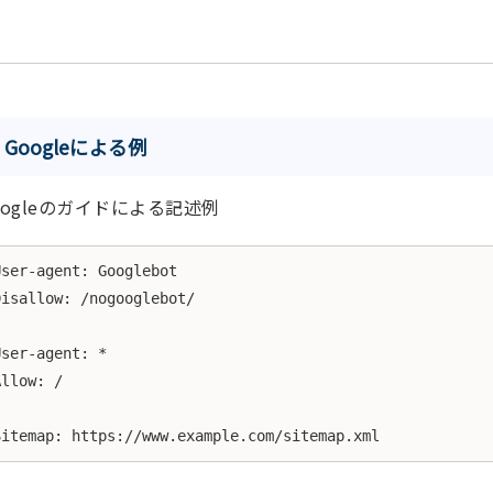
Googleによる例
oogleのガイドによる記述例
User-agent: Googlebot

Disallow: /nogooglebot/

User-agent: *

Allow: /

Sitemap: https://www.example.com/sitemap.xml