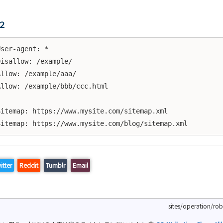
２
User-agent: *

Disallow: /example/

Allow: /example/aaa/

Allow: /example/bbb/ccc.html

Sitemap: https://www.mysite.com/sitemap.xml

Sitemap: https://www.mysite.com/blog/sitemap.xml
itter
Reddit
Tumblr
Email
sites/operation/robo