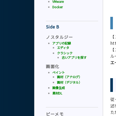
VMware
Docker
Side B
【
ノスタルジー
ht
アプリの記録
エディタ
【
クラシック
ル
古いアプリを探す
エ
画面化
ペイント
画材（アナログ）
画材（デジタル）
画像生成
素材DL
従
述
た
ピーメモ