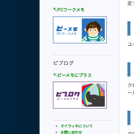
定
↸PCワークメモ
ユ
ピブログ
↸ピーメモにプラス
ク
ー
マイウィキについて
お問い合わせ
ク